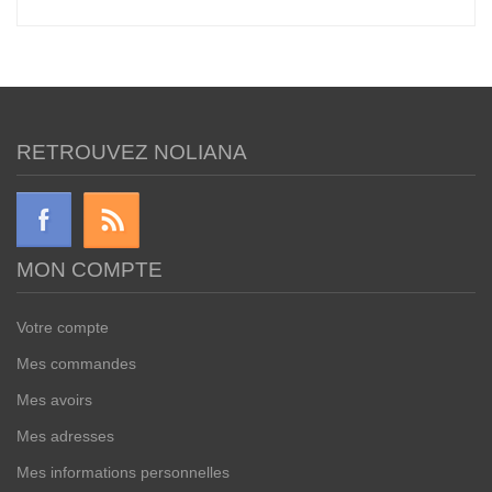
79,00 €
Découvrez à prix préférentiel tous les soins au lait d'ânesse Secret
Légendaire pour peaux sèches à matures, sensibles : Savon
"Nature", Crème Visage Confort Jour & Nuit, Lait Corps et Crème
Mains. 79 € au lieu de 83,40 € : plus de 5% de remise !
RETROUVEZ NOLIANA
MON COMPTE
Votre compte
Mes commandes
Mes avoirs
Mes adresses
Mes informations personnelles