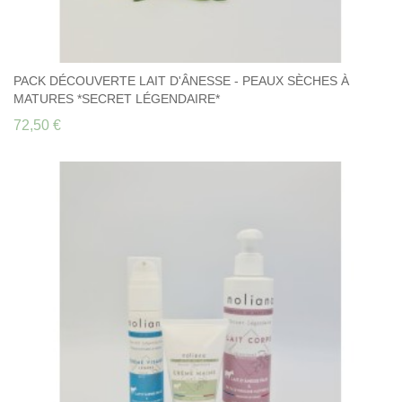
PACK DÉCOUVERTE LAIT D'ÂNESSE - PEAUX SÈCHES À
MATURES *SECRET LÉGENDAIRE*
72,50 €
PACK DÉCOUVERTE LAIT D'ÂNESSE - PEAUX
SÈCHES À MATURES *SECRET LÉGENDAIRE*
72,50 €
Découvrez à prix préférentiel les 3 soins au lait d'ânesse Secret
Légendaire pour peaux sèches à matures : 72,50 € au lieu de 76,70
€, soit plus de 5% de remise.