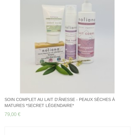
Légendaire pour peaux normales à mixtes, sensibles : Savon
"Nature", Crème Visage Légère Jour & Nuit, Lait Corps et Crème
Mains. 79 € au lieu de 83,40 € : plus de 5% de remise !
SOIN COMPLET AU LAIT D'ÂNESSE - PEAUX SÈCHES À
MATURES *SECRET LÉGENDAIRE*
79,00 €
SOIN COMPLET AU LAIT D'ÂNESSE - PEAUX
SÈCHES À MATURES *SECRET LÉGENDAIRE*