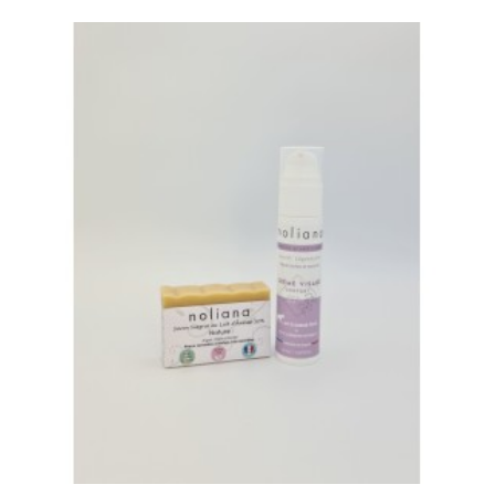
NETTOYAGE ET SOIN VISAGE AU LAIT D'ÂNESSE -
PEAUX NORMALES À MIXTES *SECRET
LÉGENDAIRE*
36,00 €
Retrouvez un visage à la peau douce et souple grâce au savon
Secret Légendaire "Nature" et à la Crème Visage Légère Jour &
Nuit. Spécifique peaux normales à mixtes, réactives et sensibles.