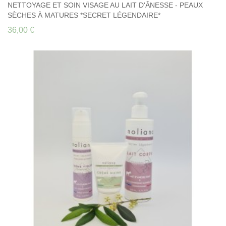
NETTOYAGE ET SOIN VISAGE AU LAIT D'ÂNESSE - PEAUX
SÈCHES À MATURES *SECRET LÉGENDAIRE*
36,00 €
NETTOYAGE ET SOIN VISAGE AU LAIT D'ÂNESSE -
PEAUX SÈCHES À MATURES *SECRET
LÉGENDAIRE*
36,00 €
Retrouvez un visage à la peau douce et souple grâce au savon
Secret Légendaire "Nature" et à la Crème Visage Confort Jour &
Nuit. Spécifique peaux sèches, matures et sensibles.