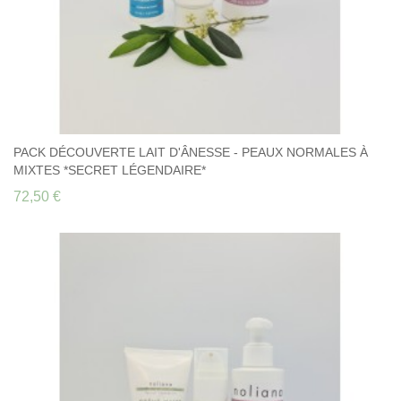
PACK DÉCOUVERTE LAIT D'ÂNESSE - PEAUX NORMALES À
MIXTES *SECRET LÉGENDAIRE*
72,50 €
PACK DÉCOUVERTE LAIT D'ÂNESSE - PEAUX
NORMALES À MIXTES *SECRET LÉGENDAIRE*
72,50 €
Découvrez à prix préférentiel les 3 soins au lait d'ânesse Secret
Légendaire, pour peaux normales à mixtes : 72,50 € au lieu de 76,70
€, soit plus de 5% de remise.