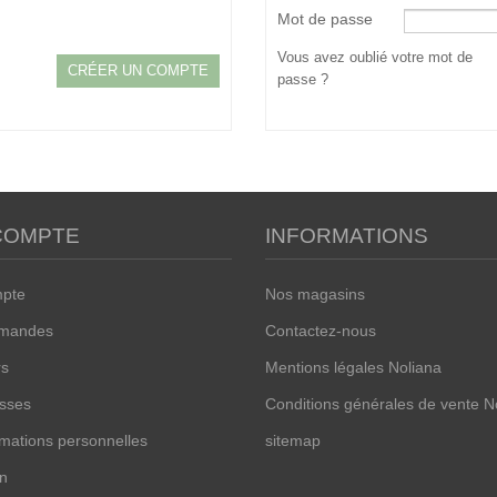
Mot de passe
Vous avez oublié votre mot de
passe ?
COMPTE
INFORMATIONS
mpte
Nos magasins
mandes
Contactez-nous
rs
Mentions légales Noliana
sses
Conditions générales de vente N
mations personnelles
sitemap
n