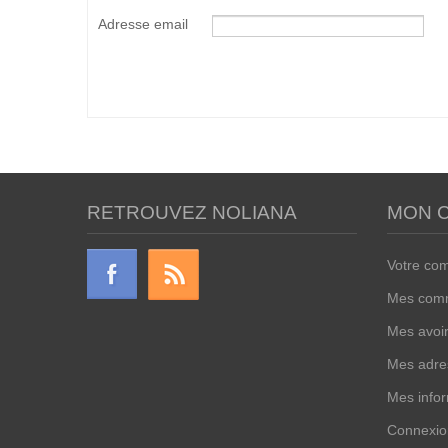
Adresse email
RETROUVEZ NOLIANA
MON 
Votre co
Mes com
Mes avoi
Mes adre
Mes infor
Connexio