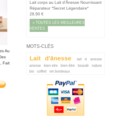
Lait corps au Lait d'Ânesse Nourrissant
Réparateur *Secret Légendaire*
28,90 €
» TOUTES LES MEILLEURES
VENTES
MOTS-CLÉS
es Au
Lot 4 Savons Parfumés Au
Lot 5 Savons Au Lait
 Des
Lait D’ânesse Noliana – Faits
D’ânesse Noliana – Fa
Lait d'ânesse
lait d anesse
, Fait
Main En Gironde
Main En Gironde
anesse
bien etre
bien-être
beauté
nature
bio
coffret
vin bordeaux