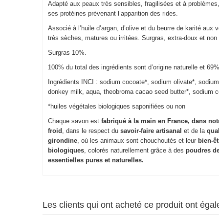
Adapté aux peaux très sensibles, fragilisées et à problèmes, 
ses protéines prévenant l’apparition des rides.
Associé à l’huile d’argan, d’olive et du beurre de karité aux
très sèches, matures ou irritées. Surgras, extra-doux et non
Surgras 10%.
100% du total des ingrédients sont d’origine naturelle et 69% 
Ingrédients INCI : sodium cocoate*, sodium olivate*, sodium 
donkey milk, aqua, theobroma cacao seed butter*, sodium c
*huiles végétales biologiques saponifiées ou non
Chaque savon est
fabriqué à la main en France, dans no
froid
, dans le respect du
savoir-faire artisanal
et de la
qual
girondine
, où les animaux sont chouchoutés et leur
bien-ê
biologiques
, colorés naturellement grâce à des
poudres de
essentielles pures et naturelles.
Les clients qui ont acheté ce produit ont éga