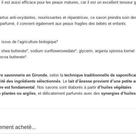
il est aussi efficace pour les peaux matures, car il est un excellent tenseur 
 vertus anti-oxydantes, nourrissantes et réparatrices, ce savon prendra soin d
 parfumé, il convient également aux peaux fragiles des bébés et enfants.
issus de l’agriculture biologique*
shea butterate*, sodium sunflowerseedate*, glycerin, argania spinosa kernel o
ocoa butterate*.
tre savonnerie en Gironde
, selon la
technique traditionnelle de saponifica
ité des ingrédients sélectionnés
. Le
lait d’ânesse provient d’une petite a
tre est fondamental
. Nos savons sont élaborés à partir
d’huiles végétales
 plantes ou argiles
, et délicatement parfumés avec des
synergies d’huiles
lement acheté...