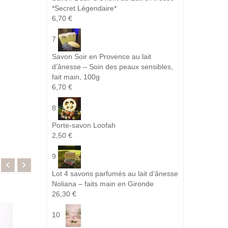
*Secret Légendaire*
6,70 €
7
Savon Soir en Provence au lait
d’ânesse – Soin des peaux sensibles,
fait main, 100g
6,70 €
8
Porte-savon Loofah
2,50 €
9
Lot 4 savons parfumés au lait d’ânesse
Noliana – faits main en Gironde
26,30 €
10