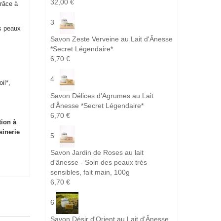
32,00 €
grâce à
3
es peaux
Savon Zeste Verveine au Lait d'Ânesse
*Secret Légendaire*
6,70 €
4
il*,
Savon Délices d'Agrumes au Lait
d'Ânesse *Secret Légendaire*
6,70 €
tion à
sinerie
5
Savon Jardin de Roses au lait
d'ânesse - Soin des peaux très
sensibles, fait main, 100g
6,70 €
6
Savon Désir d'Orient au Lait d'Ânesse